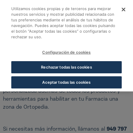
Saltar al contenido principal
Utilizamos cookies propias y de terceros para mejorar
Cofares Cuidado y C
Cofares Cuidado y Confort
nuestros servicios y mostrar publicidad relacionada con
tus preferencias mediante el análisis de tus hábitos de
navegación. Puedes aceptar todas las cookies pulsando
Soluciones para tu Farmacia
el botón “Aceptar todas las cookies” o configurarlas o
rechazar su uso.
COFARES CUIDADO Y CONFORT
Configuración de cookies
Convierte tu Farmacia en un punto de referencia
Rechazar todas las cookies
para tus clientes
Aceptar todas las cookies
Te damos formación acreditada y atención
personalizada además de todos los productos y
herramientas para habilitar en tu Farmacia una
zona de Ortopedia.
Si necesitas más información, llámanos al
949 797