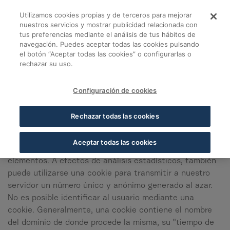
Saltar al contenido principal
Utilizamos cookies propias y de terceros para mejorar
Cookies - Cofares
Somos COFARES
nuestros servicios y mostrar publicidad relacionada con
Soluciones
Cofares al día
Acceso rápido
Cofares.es
tus preferencias mediante el análisis de tus hábitos de
¿Qué es una cookie?
navegación. Puedes aceptar todas las cookies pulsando
el botón “Aceptar todas las cookies” o configurarlas o
rechazar su uso.
Una cookie es un fichero que se descarga en el
ordenador/smartphone/tablet del usuario al acceder a
determinadas páginas web, para almacenar y recuperar
Configuración de cookies
información sobre la navegación que se efectúa desde
dicho equipo.
Rechazar todas las cookies
El navegador del usuario utiliza la información sobre la
Aceptar todas las cookies
visita a la Web para personalizar ciertas páginas o
elementos. A efectos de análisis estadísticos, también
puede utilizarse una cookie para transmitir a nuestro
servidor un número único y anónimo generado al azar.
No es posible identificar al usuario mediante una
cookie. Generalmente, una cookie contiene el nombre
del dominio de donde procede la misma, su "tiempo de