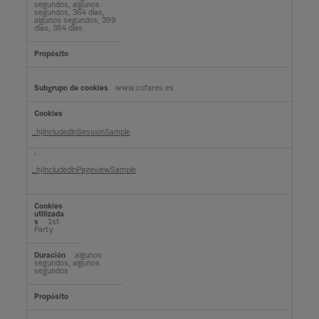
segundos, algunos
segundos, 364 días,
algunos segundos, 399
días, 364 días
www.cofares.es
_hjIncludedInSessionSample
,
_hjIncludedInPageviewSample
1st
Party
algunos
segundos, algunos
segundos