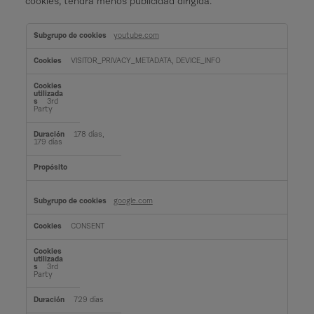
cookies, tendrá menos publicidad dirigida.
C
o
youtube.com
o
k
i
VISITOR_PRIVACY_METADATA, DEVICE_INFO
e
s
d
i
3rd
r
Party
i
g
i
178 días,
d
179 días
a
s
google.com
CONSENT
3rd
Party
729 días