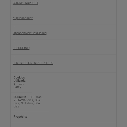
COOKIE_SUPPORT
,
eupubconsent
,
OptanonAlertBoxClosed
,
JSESSIONID
,
LFR_SESSION_STATE_20159
1st
Party
365 días,
2914207 días, 364
días, 364 días, 364
días