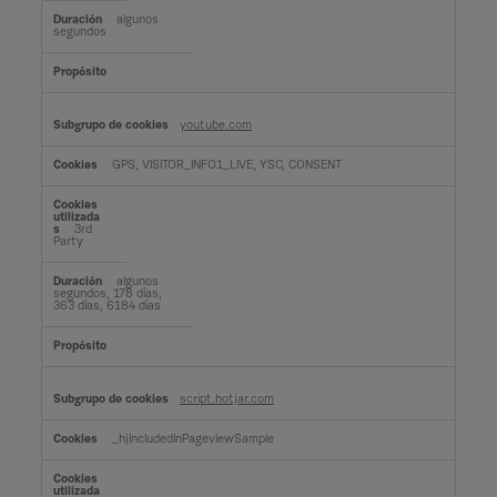
algunos
segundos
youtube.com
GPS, VISITOR_INFO1_LIVE, YSC, CONSENT
3rd
Party
algunos
segundos, 178 días,
363 días, 6184 días
script.hotjar.com
_hjIncludedInPageviewSample