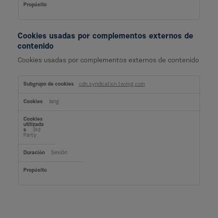
r
i
a
s
Cookies usadas por complementos externos de
contenido
Cookies usadas por complementos externos de contenido
C
o
cdn.syndication.twimg.com
o
k
i
lang
e
s
u
s
3rd
a
Party
d
a
s
Sesión
p
o
r
c
o
m
p
l
e
m
e