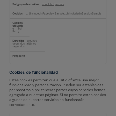
script.hotjar.com
_hjIncludedInPageviewSample, _hjIncludedInSessionSample
3rd
Party
algunos
segundos, algunos
segundos
Cookies de funcionalidad
Estas cookies permiten que el sitio ofrezca una mejor
funcionalidad y personalización. Pueden ser establecidas
por nosotros o por terceras partes cuyos servicios hemos
agregado a nuestras páginas. Si no permite estas cookies
algunos de nuestros servicios no funcionarán
correctamente.
C