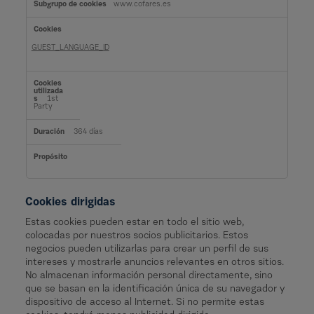
o
www.cofares.es
o
k
i
e
s
GUEST_LANGUAGE_ID
d
e
f
u
n
c
1st
i
Party
o
n
a
364 días
l
i
d
a
d
Cookies dirigidas
Estas cookies pueden estar en todo el sitio web,
colocadas por nuestros socios publicitarios. Estos
negocios pueden utilizarlas para crear un perfil de sus
intereses y mostrarle anuncios relevantes en otros sitios.
No almacenan información personal directamente, sino
que se basan en la identificación única de su navegador y
dispositivo de acceso al Internet. Si no permite estas