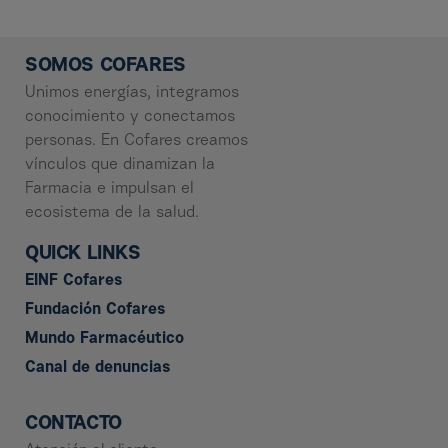
n
t
o
s
e
x
SOMOS COFARES
t
e
Unimos energías, integramos
r
n
conocimiento y conectamos
o
s
personas. En Cofares creamos
d
e
vínculos que dinamizan la
c
o
Farmacia e impulsan el
n
t
ecosistema de la salud.
e
n
i
QUICK LINKS
d
o
EINF Cofares
Fundación Cofares
Mundo Farmacéutico
Canal de denuncias
CONTACTO