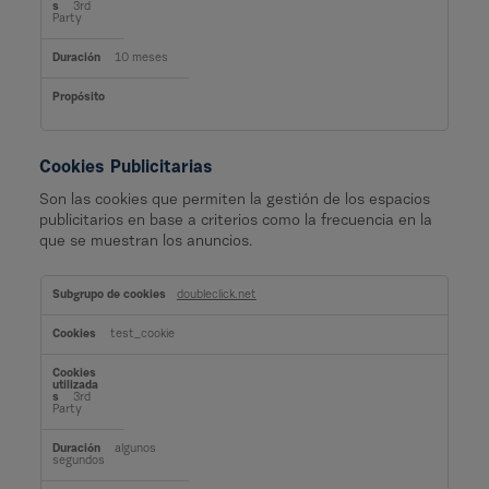
3rd
Party
10 meses
Cookies Publicitarias
Son las cookies que permiten la gestión de los espacios
publicitarios en base a criterios como la frecuencia en la
que se muestran los anuncios.
C
o
doubleclick.net
o
k
i
test_cookie
e
s
P
u
3rd
b
Party
l
i
c
algunos
i
segundos
t
a