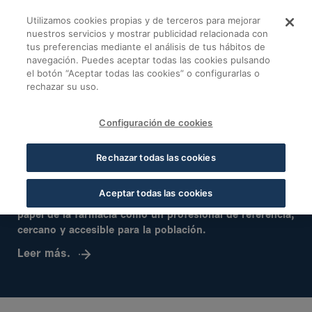
Saltar al contenido principal
Utilizamos cookies propias y de terceros para mejorar
Cofares - Cofares
nuestros servicios y mostrar publicidad relacionada con
tus preferencias mediante el análisis de tus hábitos de
navegación. Puedes aceptar todas las cookies pulsando
el botón “Aceptar todas las cookies” o configurarlas o
rechazar su uso.
Configuración de cookies
Rechazar todas las cookies
La Fundación Cofares cierra un semestre
de compromiso con la salud y la sociedad
Aceptar todas las cookies
A través de diferentes proyectos, pone en valor el
papel de la farmacia como un profesional de referencia,
cercano y accesible para la población.
Leer más.