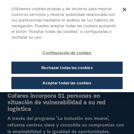
Saltar al contenido principal
Utilizamos cookies propias y de terceros para mejorar
Noticias y eventos -
nuestros servicios y mostrar publicidad relacionada con
tus preferencias mediante el análisis de tus hábitos de
navegación. Puedes aceptar todas las cookies pulsando
el botón “Aceptar todas las cookies” o configurarlas o
rechazar su uso.
Configuración de cookies
Rechazar todas las cookies
Aceptar todas las cookies
Cofares incorpora 51 personas en
situación de vulnerabilidad a su red
logística
A través del programa ‘La inclusión nos mueve’,
refuerza centros clave y consolida su compromiso con
la empleabilidad y la igualdad de oportunidades.