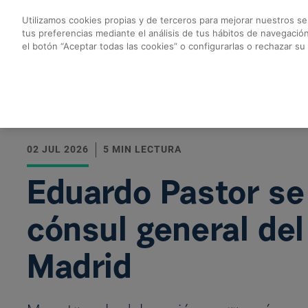
Saltar al contenido principal
Utilizamos cookies propias y de terceros para mejorar nuestros ser
tus preferencias mediante el análisis de tus hábitos de navegació
Eduardo Pastor se re
el botón “Aceptar todas las cookies” o configurarlas o rechazar su
Volver a todas las noticias
02 JUL 2026
5 MIN LECTURA
Eduardo Pastor se 
cónsul general de
Madrid