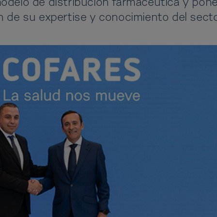
odelo de distribución farmacéutica y pone
n de su expertise y conocimiento del secto