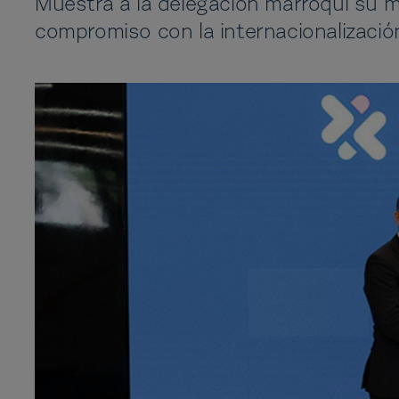
Muestra a la delegación marroquí su m
compromiso con la internacionalizació