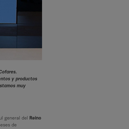
Cofares.
entos y productos
 estamos muy
ul general del
Reino
meses de