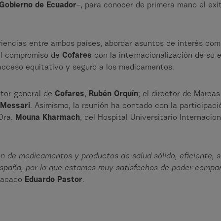
Gobierno de Ecuador
–, para conocer de primera mano el ex
riencias entre ambos países, abordar asuntos de interés com
 el compromiso de
Cofares
con la internacionalización de su
acceso equitativo y seguro a los medicamentos.
ctor general de
Cofares
,
Rubén Orquín
; el director de Marca
 Messari
. Asimismo, la reunión ha contado con la participaci
 Dra.
Mouna Kharmach
, del Hospital Universitario Internacio
ón de medicamentos y productos de salud sólido, eficiente, 
spaña, por lo que estamos muy satisfechos de poder compar
stacado
Eduardo Pastor
.