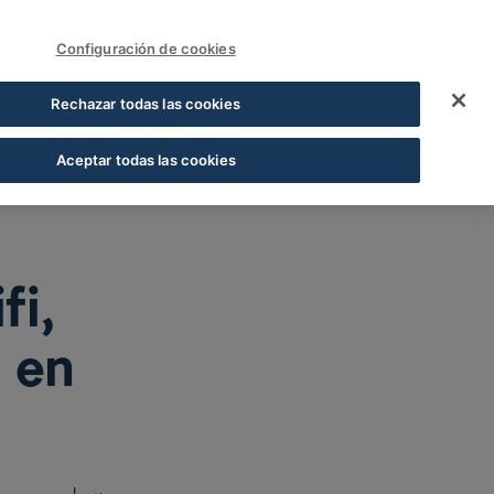
FUNDACIÓN COFARES
Acceder
Configuración de cookies
 cónsul general del 
Rechazar todas las cookies
Aceptar todas las cookies
fi,
 en