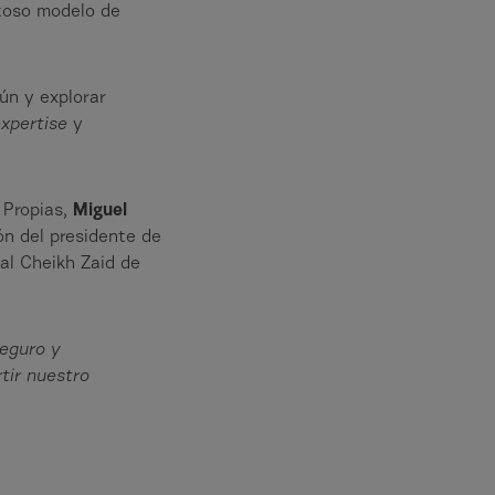
itoso modelo de
ún y explorar
expertise
y
s Propias,
Miguel
ón del presidente de
nal Cheikh Zaid de
seguro y
tir nuestro