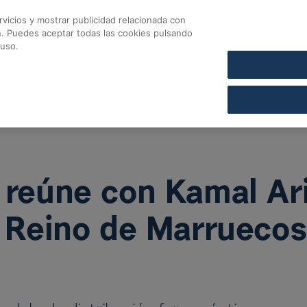
vicios y mostrar publicidad relacionada con
CONTACTO
COFARES SECCIÓN DE CRÉDITO
n. Puedes aceptar todas las cookies pulsando
úne con Kamal Arifi,
 uso.
reúne con Kamal Ari
l Reino de Marruecos