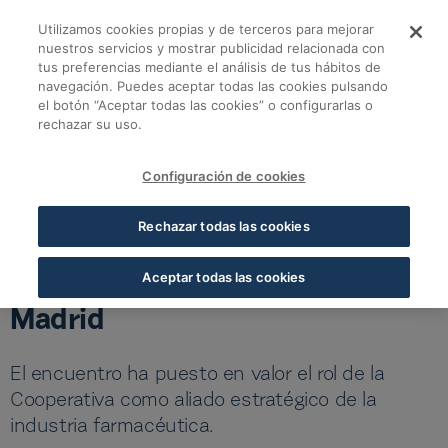
Saltar al contenido principal
Utilizamos cookies propias y de terceros para mejorar
Eduardo Pastor recib
nuestros servicios y mostrar publicidad relacionada con
tus preferencias mediante el análisis de tus hábitos de
navegación. Puedes aceptar todas las cookies pulsando
Volver a todas las noticias
el botón “Aceptar todas las cookies” o configurarlas o
rechazar su uso.
11 MAY 2026
5 MIN LECTURA
Configuración de cookies
Eduardo Pastor recibe a
Rechazar todas las cookies
Florencia Davel, presidenta de
GSK, en la sede de Cofares en
Aceptar todas las cookies
Madrid
El encuentro ha puesto en valor el rol de la
Cooperativa como aliado estratégico de la
industria farmacéutica.