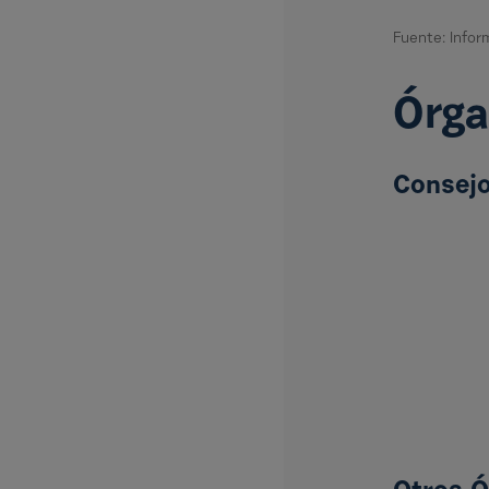
Fuente: Info
Órga
Consejo