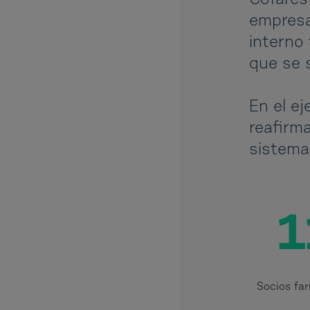
Cofares
empresa
interno
que se 
En el e
reafirm
sistema
1
Socios fa