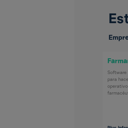
Es
Empre
Farma
Software 
para hace
operativo 
farmacéut