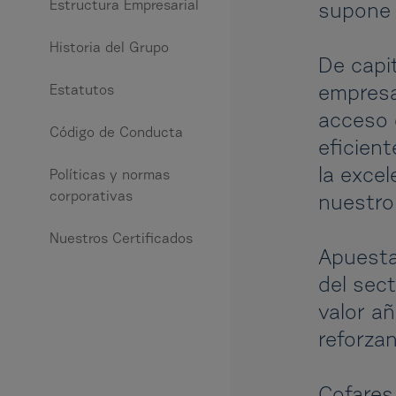
Estructura Empresarial
supone 
Historia del Grupo
De capi
Estatutos
empresar
acceso 
Código de Conducta
eficient
la exce
Políticas y normas
corporativas
nuestro 
Nuestros Certificados
Apuesta
del sec
valor a
reforza