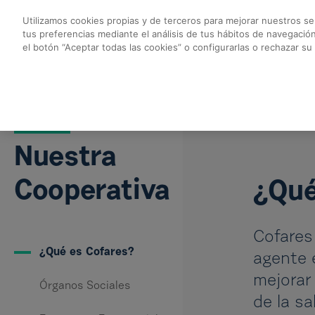
Saut au contenu principal
Utilizamos cookies propias y de terceros para mejorar nuestros ser
tus preferencias mediante el análisis de tus hábitos de navegació
OMFE - Cofares
el botón “Aceptar todas las cookies” o configurarlas o rechazar su
SOMOS COFARES
Nuestra
Cooperativa
¿Qué
Cofares
¿Qué es Cofares?
agente 
mejorar
Órganos Sociales
de la sa