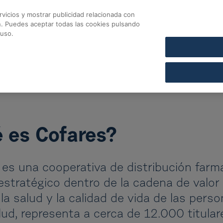
vicios y mostrar publicidad relacionada con
CONTACTO
COFARES SECCIÓN DE CRÉDITO
n. Puedes aceptar todas las cookies pulsando
 uso.
 es Cofares?
 es una cooperativa de distribución far
estratégico dentro de la cadena de valor
 la salud y la calidad de vida de las per
lud, representa a cerca de 12.000 titular