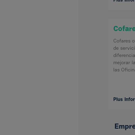
Plus Info
Cofar
Cofares o
de servic
diferenci
mejorar l
las Ofici
Plus Info
Empre