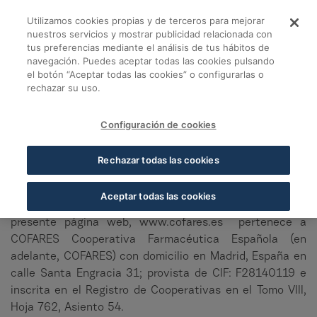
Saltar al contenido principal
Utilizamos cookies propias y de terceros para mejorar
Información legal - 
nuestros servicios y mostrar publicidad relacionada con
COFARES.ES
tus preferencias mediante el análisis de tus hábitos de
navegación. Puedes aceptar todas las cookies pulsando
Información legal
el botón “Aceptar todas las cookies” o configurarlas o
rechazar su uso.
AVISO LEGAL
Configuración de cookies
1.- Información General
Rechazar todas las cookies
Conforme al Art. 10 de la Ley 34/2002, de 11 de julio,
de servicios de la sociedad de la información y de
Aceptar todas las cookies
comercio electrónico (LSSI-CE), se informa que la
presente página web, www.cofares.es pertenece a
COFARES Cooperativa Farmacéutica Española (en
adelante, COFARES) con domicilio en Madrid, España en
calle Santa Engracia 31; provista de CIF: F28140119 e
inscrita en el Registro de Cooperativas en el Tomo VIII,
Hoja 762, Asiento 54.