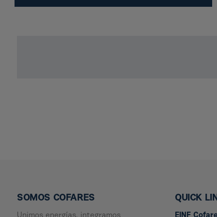
SOMOS COFARES
QUICK LI
Unimos energías, integramos
EINF Cofar