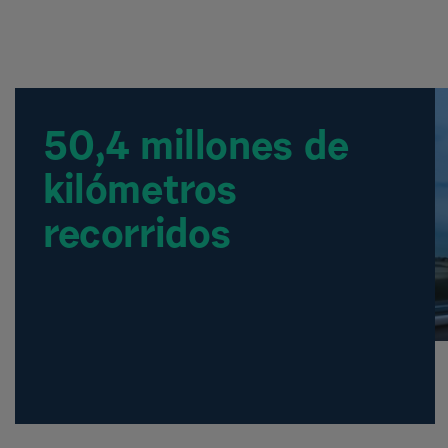
50,4 millones de
kilómetros
recorridos