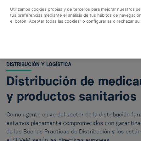
Saltar al contenido principal
Utilizamos cookies propias y de terceros para mejorar nuestros ser
tus preferencias mediante el análisis de tus hábitos de navegació
Logística - Cofares
el botón “Aceptar todas las cookies” o configurarlas o rechazar su
DISTRIBUCIÓN Y LOGÍSTICA
Distribución de medic
y productos sanitarios
Como agente clave del sector de la distribución fa
estamos plenamente comprometidos con garantizar
de las Buenas Prácticas de Distribución y los está
el SEVeM según las directivas europeas.