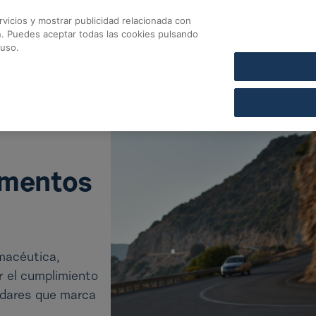
vicios y mostrar publicidad relacionada con
CONTACTO
COFARES SECCIÓN DE CRÉDITO
n. Puedes aceptar todas las cookies pulsando
 uso.
amentos
rmacéutica,
 el cumplimiento
ndares que marca