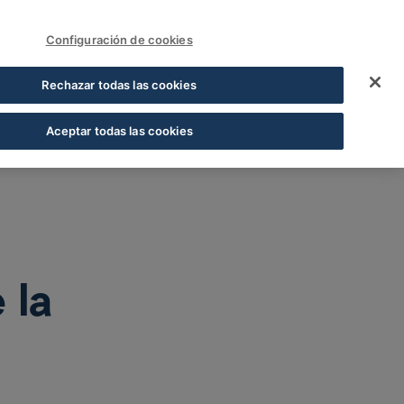
FUNDACIÓN COFARES
Acceder
Configuración de cookies
ncia farmacéutica co
Rechazar todas las cookies
Aceptar todas las cookies
 la