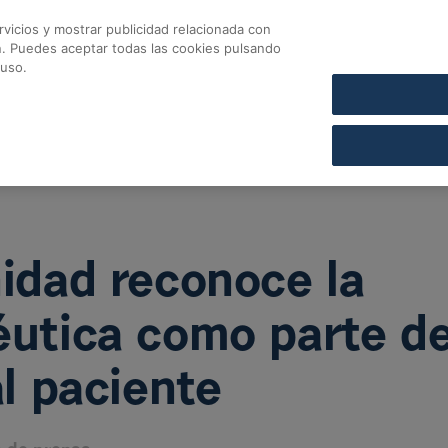
vicios y mostrar publicidad relacionada con
CONTACTO
COFARES SECCIÓN DE CRÉDITO
n. Puedes aceptar todas las cookies pulsando
ad reconoce la asiste
 uso.
nidad reconoce la
éutica como parte de
al paciente