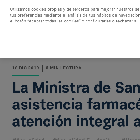
Saltar al contenido principal
Utilizamos cookies propias y de terceros para mejorar nuestros ser
tus preferencias mediante el análisis de tus hábitos de navegació
La Ministra de Sanid
el botón “Aceptar todas las cookies” o configurarlas o rechazar su
Volver a todas las noticias
18 DIC 2019
5 MIN LECTURA
La Ministra de Sa
asistencia farmac
atención integral 