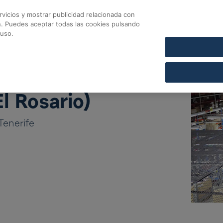
vicios y mostrar publicidad relacionada con
CONTACTO
COFARES SECCIÓN DE CRÉDITO
n. Puedes aceptar todas las cookies pulsando
Cofares
 uso.
El Rosario)
Tenerife