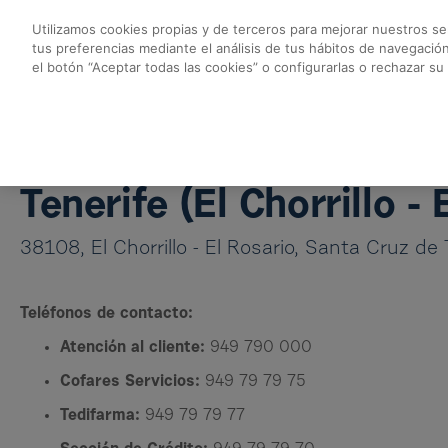
Saltar al contenido principal
Utilizamos cookies propias y de terceros para mejorar nuestros ser
tus preferencias mediante el análisis de tus hábitos de navegació
Almacén Tenerife - 
el botón “Aceptar todas las cookies” o configurarlas o rechazar su
Volver a Almacenes Cofares
Almacén Tenerife
Tenerife (El Chorrillo - 
38108, El Chorrillo - El Rosario, Santa Cruz de 
Teléfonos de contacto:
Atención al cliente:
949 790 000
Cofares Servicios:
949 79 79 75
Tedifarma:
949 79 79 77