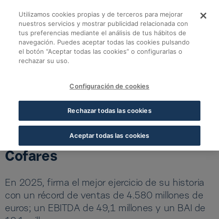
Saltar al contenido principal
Utilizamos cookies propias y de terceros para mejorar
Eduardo Pastor obti
nuestros servicios y mostrar publicidad relacionada con
tus preferencias mediante el análisis de tus hábitos de
navegación. Puedes aceptar todas las cookies pulsando
Volver a todas las noticias
el botón “Aceptar todas las cookies” o configurarlas o
rechazar su uso.
18 JUN 2026
5 MIN LECTURA
Configuración de cookies
Eduardo Pastor obtiene el
Rechazar todas las cookies
respaldo rotundo del 98% de
la Asamblea General de
Aceptar todas las cookies
Cofares
En 2025, firma el mejor ejercicio de su historia
con un récord de ventas de 4.580 millones de
euros; un EBITDA de 49,1 millones y un BAI de