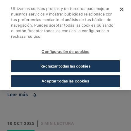
Saltar al contenido principal
Utilizamos cookies propias y de terceros para mejorar
Todas las tendencias
nuestros servicios y mostrar publicidad relacionada con
Todas las Tendencias
tus preferencias mediante el análisis de tus hábitos de
navegación. Puedes aceptar todas las cookies pulsando
el botón “Aceptar todas las cookies” o configurarlas o
rechazar su uso.
10 OCT 2025
5 MIN LECTURA
Configuración de cookies
La demanda de mascarillas se
Rechazar todas las cookies
dispara un 385% en las farmacias
en pleno repunte de gripe
Aceptar todas las cookies
Leer más
10 OCT 2025
5 MIN LECTURA