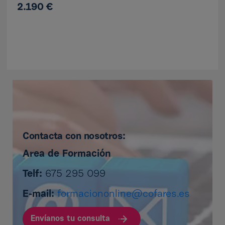
2.190 €
Contacta con nosotros:
Area de Formación
Telf:
675 295 099
E-mail:
formaciononline@cofares.es
Envíanos tu consulta