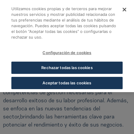
Saltar al contenido principal
Utilizamos cookies propias y de terceros para mejorar
nuestros servicios y mostrar publicidad relacionada con
tus preferencias mediante el análisis de tus hábitos de
Programa ejecutivo d
navegación. Puedes aceptar todas las cookies pulsando
Volver a todos los cursos
el botón “Aceptar todas las cookies” o configurarlas o
rechazar su uso.
ESCUELA DE GERENCIA - OCTUBRE
Configuración de cookies
Programa ejecutivo de gerencia - Sevilla
Rechazar todas las cookies
Este programa formativo está diseñado para que
Aceptar todas las cookies
los participantes adquieran todas las
competencias de gestión necesarias para el
desarrollo exitoso de su labor profesional. Además,
se enfoca en las nuevas tendencias del
sector,brindando las herramientas clave para
potenciar el rendimiento y éxito de sus negocios.