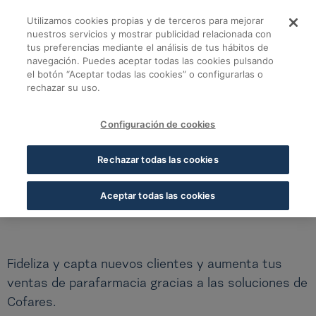
Saltar al contenido principal
Utilizamos cookies propias y de terceros para mejorar
Fidelización - Cofare
Fidelización
nuestros servicios y mostrar publicidad relacionada con
tus preferencias mediante el análisis de tus hábitos de
navegación. Puedes aceptar todas las cookies pulsando
Soluciones para tu Farmacia
el botón “Aceptar todas las cookies” o configurarlas o
rechazar su uso.
FIDELIZACIÓN
Configuración de cookies
Deja que te ayudemos a fidelizar a tus clientes,
Rechazar todas las cookies
a través de la tecnología y un equipo
especializado lograremos que tus clientes sean
Aceptar todas las cookies
más fieles y más rentables.
Fideliza y capta nuevos clientes y aumenta tus
ventas de parafarmacia gracias a las soluciones de
Cofares.