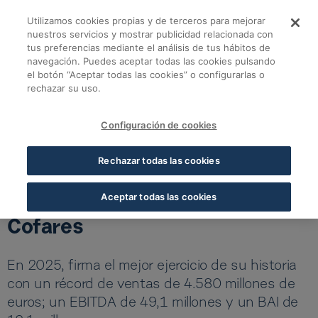
Saltar al contenido principal
Utilizamos cookies propias y de terceros para mejorar
Eduardo Pastor obti
nuestros servicios y mostrar publicidad relacionada con
tus preferencias mediante el análisis de tus hábitos de
navegación. Puedes aceptar todas las cookies pulsando
Volver a todas las noticias
el botón “Aceptar todas las cookies” o configurarlas o
rechazar su uso.
18 JUN 2026
5 MIN LECTURA
Configuración de cookies
Eduardo Pastor obtiene el
Rechazar todas las cookies
respaldo rotundo del 98% de
la Asamblea General de
Aceptar todas las cookies
Cofares
En 2025, firma el mejor ejercicio de su historia
con un récord de ventas de 4.580 millones de
euros; un EBITDA de 49,1 millones y un BAI de