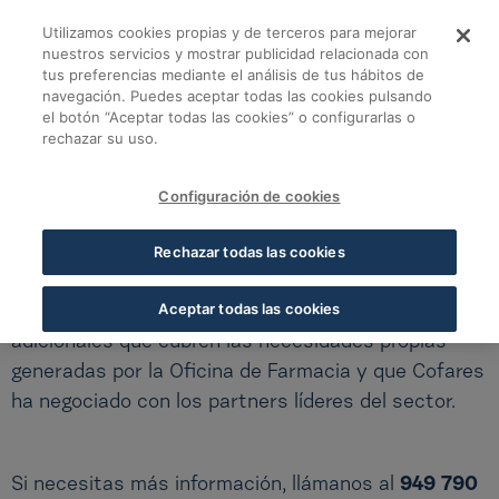
Saltar al contenido principal
Utilizamos cookies propias y de terceros para mejorar
Cofares Soluciones 
Cofares Soluciones
nuestros servicios y mostrar publicidad relacionada con
tus preferencias mediante el análisis de tus hábitos de
navegación. Puedes aceptar todas las cookies pulsando
Soluciones para tu Farmacia
el botón “Aceptar todas las cookies” o configurarlas o
rechazar su uso.
COFARES SOLUCIONES
Configuración de cookies
Todo lo que necesitas para gestionar tu
Rechazar todas las cookies
Farmacia
Aceptar todas las cookies
Cofares Soluciones es un abanico de servicios
adicionales que cubren las necesidades propias
generadas por la Oficina de Farmacia y que Cofares
ha negociado con los partners líderes del sector.
Si necesitas más información, llámanos al
949 790