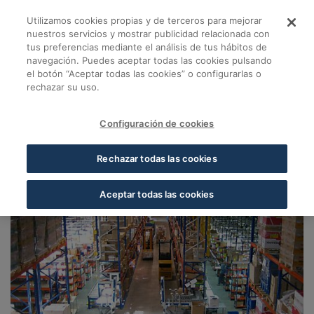
Saltar al contenido principal
Utilizamos cookies propias y de terceros para mejorar
Almacén Pamplona -
nuestros servicios y mostrar publicidad relacionada con
tus preferencias mediante el análisis de tus hábitos de
navegación. Puedes aceptar todas las cookies pulsando
Volver a Almacenes Cofares
el botón “Aceptar todas las cookies” o configurarlas o
rechazar su uso.
Almacén Pamplona
Navarra (Orcoyen)
Configuración de cookies
31161, Orcoyen, Navarra
Rechazar todas las cookies
Aceptar todas las cookies