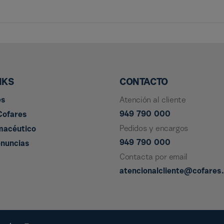
NKS
CONTACTO
es
Atención al cliente
949 790 000
Cofares
Pedidos y encargos
macéutico
949 790 000
enuncias
Contacta por email
atencionalcliente@cofares