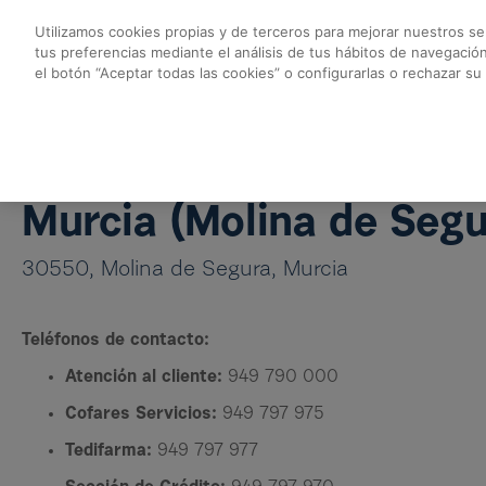
Skip to Main Content
Utilizamos cookies propias y de terceros para mejorar nuestros ser
tus preferencias mediante el análisis de tus hábitos de navegació
Almacén Murcia - Co
el botón “Aceptar todas las cookies” o configurarlas o rechazar su
Volver a Almacenes Cofares
Almacén Murcia
Murcia (Molina de Segu
30550, Molina de Segura, Murcia
Teléfonos de contacto:
Atención al cliente:
949 790 000
Cofares Servicios:
949 797 975
Tedifarma:
949 797 977