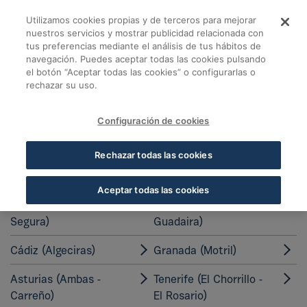
Skip to Main Content
Utilizamos cookies propias y de terceros para mejorar
Detalle almacen - Co
nuestros servicios y mostrar publicidad relacionada con
tus preferencias mediante el análisis de tus hábitos de
navegación. Puedes aceptar todas las cookies pulsando
Volver a Almacenes Cofares
el botón “Aceptar todas las cookies” o configurarlas o
rechazar su uso.
Configuración de cookies
Almacenes y plataformas de
logística integral a disposición de
Rechazar todas las cookies
nuestros socios
Aceptar todas las cookies
Murcia (Molina de
Sevilla (Alcalá del
Segura)
Guadaira)
Cádiz (Algeciras)
Granada (Motril)
Asturias (Ambas -
Tenerife (El Chorrillo -
Carreño)
El Rosario)