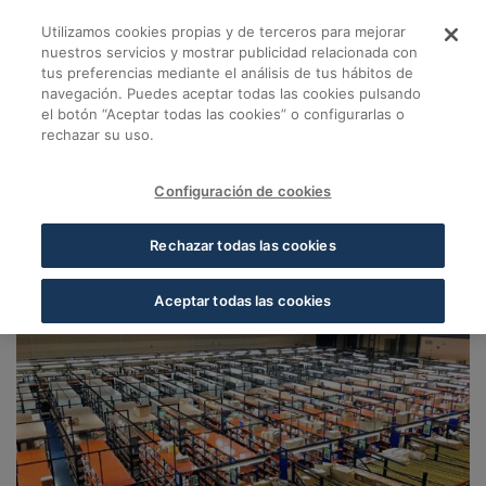
Skip to Main Content
Utilizamos cookies propias y de terceros para mejorar
Almacen Lleida - Cof
nuestros servicios y mostrar publicidad relacionada con
tus preferencias mediante el análisis de tus hábitos de
navegación. Puedes aceptar todas las cookies pulsando
Volver a Almacenes Cofares
el botón “Aceptar todas las cookies” o configurarlas o
rechazar su uso.
Almacen Lleida
Lérida
Configuración de cookies
25190, Lleida, Lleida
Rechazar todas las cookies
Aceptar todas las cookies