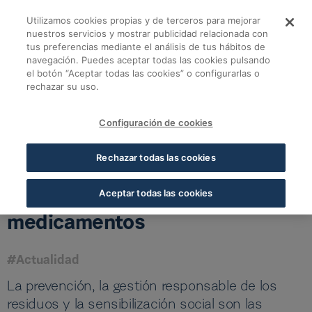
Saltar al contenido principal
Utilizamos cookies propias y de terceros para mejorar
SIGRE presenta a pa
nuestros servicios y mostrar publicidad relacionada con
tus preferencias mediante el análisis de tus hábitos de
navegación. Puedes aceptar todas las cookies pulsando
Volver a todas las noticias
el botón “Aceptar todas las cookies” o configurarlas o
rechazar su uso.
02 MAR 2020
5 MIN LECTURA
Configuración de cookies
SIGRE presenta a países de
Rechazar todas las cookies
Iberoamérica su sistema de
gestión de residuos de
Aceptar todas las cookies
medicamentos
#Actualidad
La prevención, la gestión responsable de los
residuos y la sensibilización social son las