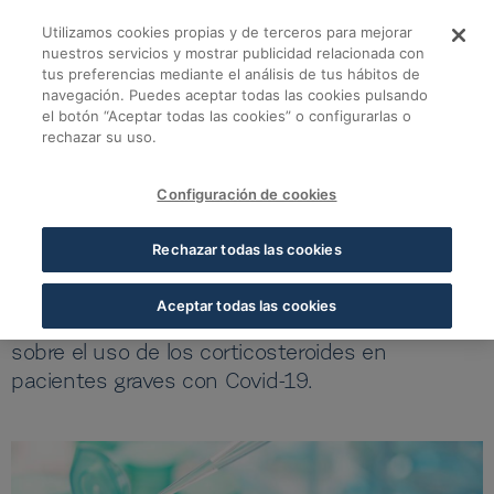
Saltar al contenido principal
Utilizamos cookies propias y de terceros para mejorar
La OMS recomienda u
nuestros servicios y mostrar publicidad relacionada con
tus preferencias mediante el análisis de tus hábitos de
navegación. Puedes aceptar todas las cookies pulsando
Volver a todas las noticias
el botón “Aceptar todas las cookies” o configurarlas o
rechazar su uso.
07 SEP 2020
5 MIN LECTURA
Configuración de cookies
La OMS recomienda un nuevo
Rechazar todas las cookies
tratamiento para la Covid-19
Aceptar todas las cookies
La institución ha elaborado una investigación
sobre el uso de los corticosteroides en
pacientes graves con Covid-19.