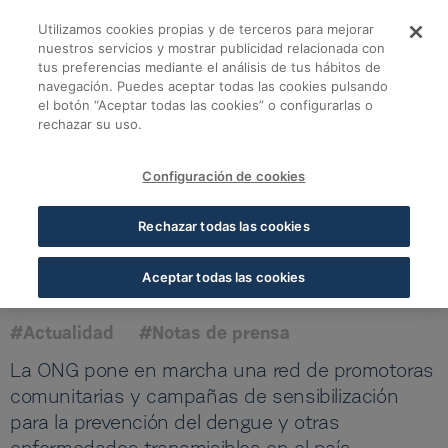
Saltar al contenido principal
Utilizamos cookies propias y de terceros para mejorar
Farmamundi activa l
nuestros servicios y mostrar publicidad relacionada con
tus preferencias mediante el análisis de tus hábitos de
navegación. Puedes aceptar todas las cookies pulsando
Volver a todas las noticias
el botón “Aceptar todas las cookies” o configurarlas o
rechazar su uso.
05 MAR 2020
5 MIN LECTURA
Configuración de cookies
Farmamundi activa la
Rechazar todas las cookies
respuesta de emergencia para
frenar el dengue en Yemen
Aceptar todas las cookies
#Actualidad
#Notas de prensa
La ONG pone en marcha una red de promotoras
comunitarias y campañas de sensibilización
para la prevención del dengue y otras