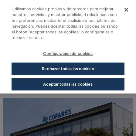
Saltar al contenido principal
Utilizamos cookies propias y de terceros para mejorar
Récord histórico de 
nuestros servicios y mostrar publicidad relacionada con
tus preferencias mediante el análisis de tus hábitos de
navegación. Puedes aceptar todas las cookies pulsando
Volver a todas las noticias
el botón “Aceptar todas las cookies” o configurarlas o
rechazar su uso.
26 MAR 2025
5 MIN LECTURA
Configuración de cookies
Récord histórico de Cofares
Rechazar todas las cookies
con unas ventas superiores a
los 4.260 millones de euros
Aceptar todas las cookies