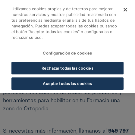
Saltar al contenido principal
Utilizamos cookies propias y de terceros para mejorar
Cofares Cuidado y C
Cofares Cuidado y Confort
nuestros servicios y mostrar publicidad relacionada con
tus preferencias mediante el análisis de tus hábitos de
navegación. Puedes aceptar todas las cookies pulsando
Soluciones para tu Farmacia
el botón “Aceptar todas las cookies” o configurarlas o
rechazar su uso.
COFARES CUIDADO Y CONFORT
Configuración de cookies
Convierte tu Farmacia en un punto de referencia
Rechazar todas las cookies
para tus clientes
Aceptar todas las cookies
Te damos formación acreditada y atención
personalizada además de todos los productos y
herramientas para habilitar en tu Farmacia una
zona de Ortopedia.
Si necesitas más información, llámanos al
949 797