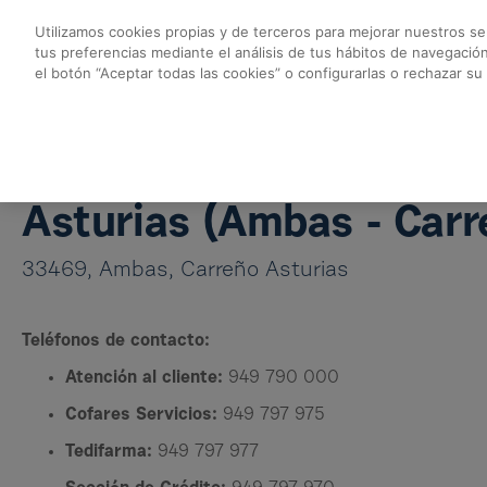
Saltar al contenido principal
Utilizamos cookies propias y de terceros para mejorar nuestros ser
tus preferencias mediante el análisis de tus hábitos de navegació
Almacén Asturias - 
el botón “Aceptar todas las cookies” o configurarlas o rechazar su
Volver a Almacenes Cofares
Almacén Asturias
Asturias (Ambas - Carr
33469, Ambas, Carreño Asturias
Teléfonos de contacto:
Atención al cliente:
949 790 000
Cofares Servicios:
949 797 975
Tedifarma:
949 797 977