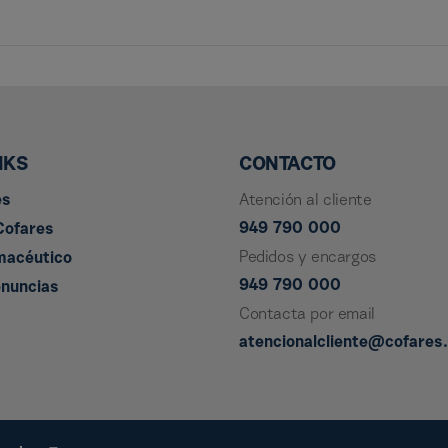
NKS
CONTACTO
es
Atención al cliente
949 790 000
Cofares
Pedidos y encargos
macéutico
949 790 000
enuncias
Contacta por email
atencionalcliente@cofares