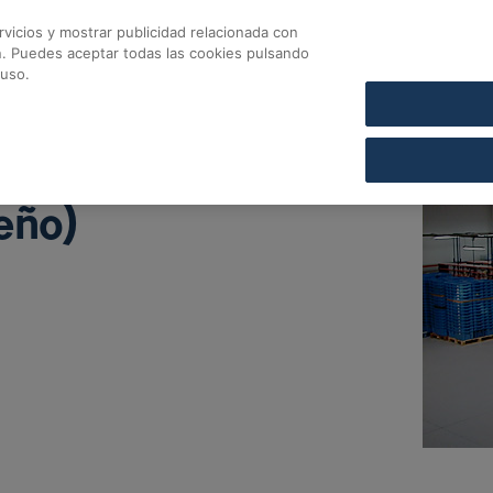
vicios y mostrar publicidad relacionada con
CONTACTO
COFARES SECCIÓN DE CRÉDITO
n. Puedes aceptar todas las cookies pulsando
Cofares
 uso.
eño)