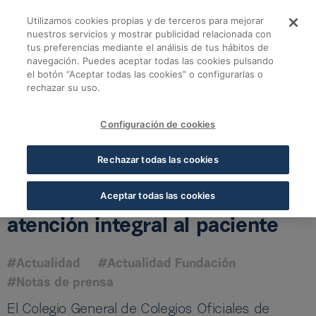
Saltar al contenido principal
Utilizamos cookies propias y de terceros para mejorar
La Ministra de Sanid
nuestros servicios y mostrar publicidad relacionada con
tus preferencias mediante el análisis de tus hábitos de
navegación. Puedes aceptar todas las cookies pulsando
Volver a todas las noticias
el botón “Aceptar todas las cookies” o configurarlas o
rechazar su uso.
18 DIC 2019
5 MIN LECTURA
Configuración de cookies
La Ministra de Sanidad
Rechazar todas las cookies
reconoce la asistencia
farmacéutica como parte de la
Aceptar todas las cookies
atención integral al paciente
#Actualidad
#Actualidad Fundación
#Notas de prensa
El Colegio General de Colegios Oficiales de