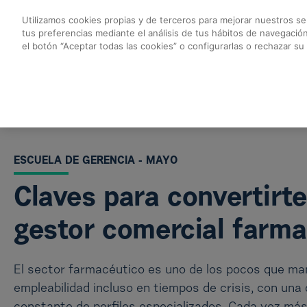
Saltar al contenido principal
Utilizamos cookies propias y de terceros para mejorar nuestros ser
tus preferencias mediante el análisis de tus hábitos de navegació
Claves para converti
el botón “Aceptar todas las cookies” o configurarlas o rechazar su
Volver a todos los cursos
ESCUELA DE GERENCIA - MAYO
Claves para convertirte
gestor comercial farm
El sector farmacéutico es uno de los pocos que ma
empleabilidad incluso en tiempos de crisis, con un