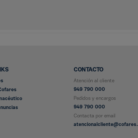
NKS
CONTACTO
es
Atención al cliente
949 790 000
Cofares
Pedidos y encargos
macéutico
949 790 000
enuncias
Contacta por email
atencionalcliente@cofares