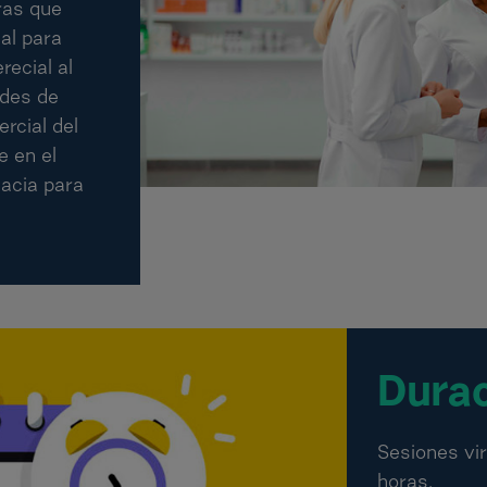
ras que
al para
recial al
ades de
rcial del
e en el
macia para
Dura
Sesiones vir
horas.