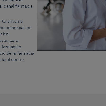
s compañías
l canal farmacia
n tu entorno
mo comercial, es
ución
laves para
a formación
io de la farmacia
da el sector.