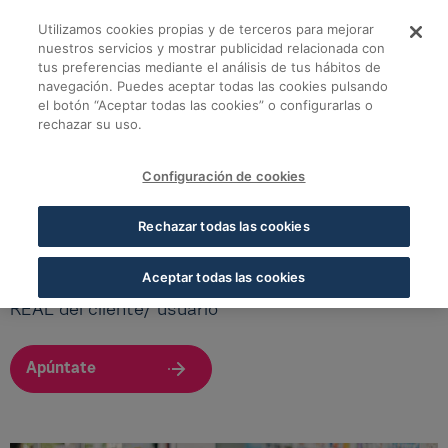
Saltar al contenido principal
Utilizamos cookies propias y de terceros para mejorar
nuestros servicios y mostrar publicidad relacionada con
tus preferencias mediante el análisis de tus hábitos de
Fidelización de clien
navegación. Puedes aceptar todas las cookies pulsando
Volver a todos los cursos
el botón “Aceptar todas las cookies” o configurarlas o
rechazar su uso.
EVENTOS FORMATIVOS - JUNIO
Configuración de cookies
Fidelización de clientes - Albacete
Rechazar todas las cookies
Conoce el valor diferencial que puede aportar la
Aceptar todas las cookies
Farmacia Ortopedia a través del conocimiento
REAL del cliente/ usuario
Apúntate