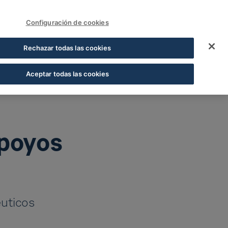
FUNDACIÓN COFARES
Acceder
Configuración de cookies
yos en la Asamblea G
Rechazar todas las cookies
Aceptar todas las cookies
apoyos
éuticos