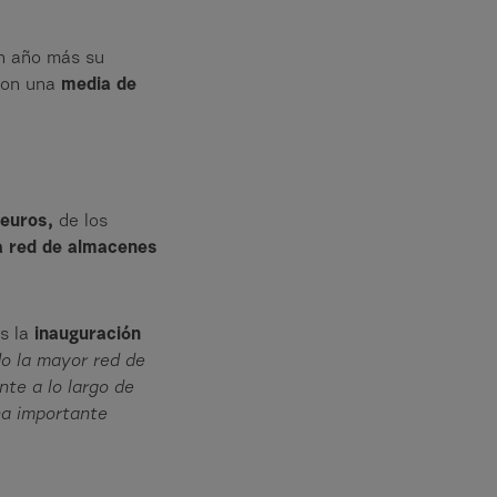
n año más su
 con una
media de
 euros,
de los
a red de almacenes
s la
inauguración
o la mayor red de
te a lo largo de
na importante