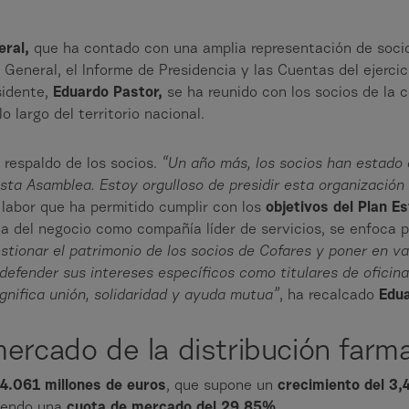
eral,
que ha contado con una amplia representación de soci
a General, el Informe de Presidencia y las Cuentas del ejerci
sidente,
Eduardo Pastor,
se ha reunido con los socios de la 
o largo del territorio nacional.
 respaldo de los socios.
“Un año más, los socios han estado 
sta Asamblea. Estoy orgulloso de presidir esta organización
labor que ha permitido cumplir con los
objetivos del Plan E
ia del negocio como compañía líder de servicios, se enfoca p
estionar el patrimonio de los socios de Cofares y poner en va
 defender sus intereses específicos como titulares de oficin
ignifica unión, solidaridad y ayuda mutua”
, ha recalcado
Edu
ercado de la distribución farm
4.061 millones de euros
, que supone un
crecimiento del 3
niendo una
cuota de mercado del 29,85%.