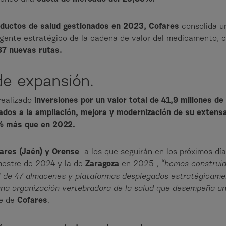
ductos de salud gestionados en 2023, Cofares
consolida u
 agente estratégico de la cadena de valor del medicamento,
 87 nuevas rutas.
 de expansión.
realizado
inversiones por un valor total de 41,9 millones de
ados a la ampliación, mejora y modernización de su extens
 más que en 2022.
ares (Jaén) y Orense
-a los que seguirán en los próximos día
mestre de 2024 y la de
Zaragoza
en 2025-,
“hemos construid
al de 47 almacenes y plataformas desplegados estratégicamen
o una organización vertebradora de la salud que desempeña u
te de
Cofares
.