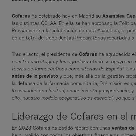
Madrid, 27 de junio de 2024.
Cofares
ha celebrado hoy en Madrid su
Asamblea Gen
las distintas CC. AA. En ella se han aprobado la Polític
Previamente a la celebración de esta Asamblea, el pre
de un total de trece Juntas Preparatorias repartidas a l
Tras el acto, el presidente de
Cofares
ha agradecido el
nuestra estrategia y les agradezco todo su apoyo en e
fuerza de farmacéuticos comunitarios de España”.
Una 
antes de lo previsto
y que, más allá de la gestión prop
la defensa de la farmacia comunitaria,
“mi misión es g
la sociedad con lealtad, conocimiento y experiencia, y
ello, nuestro modelo cooperativo es esencial, ya que s
Liderazgo de Cofares en el m
En 2023 Cofares ha batido récord con unas
ventas de 
ha cumplido con todos los objetivos financieros, obte