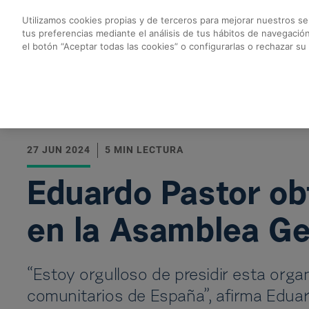
Saltar al contenido principal
Utilizamos cookies propias y de terceros para mejorar nuestros ser
tus preferencias mediante el análisis de tus hábitos de navegació
Eduardo Pastor obti
el botón “Aceptar todas las cookies” o configurarlas o rechazar su
Volver a todas las noticias
27 JUN 2024
5 MIN LECTURA
Eduardo Pastor ob
en la Asamblea Ge
“Estoy orgulloso de presidir esta orga
comunitarios de España”, afirma Eduar