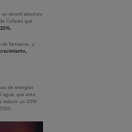
n un récord absoluto
 de Cofares que
 22%.
s de farmacia-, y
crecimiento,
uso de energías
l agua, que este
 a reducir un 20%
n 2050.