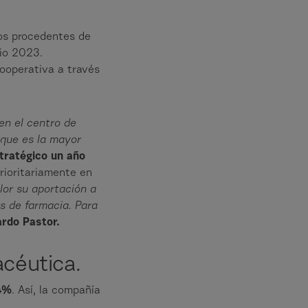
os procedentes de
cio 2023.
cooperativa a través
en el centro de
 que es la mayor
stratégico un año
rioritariamente en
lor su aportación a
as de farmacia. Para
ardo Pastor.
acéutica.
,4%
. Así, la compañía