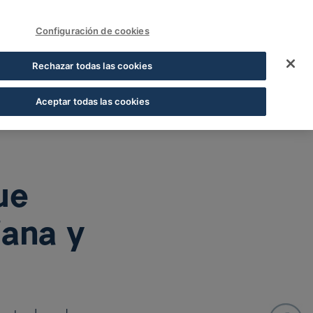
FUNDACIÓN COFARES
Acceder
Configuración de cookies
está afectando a la 
Rechazar todas las cookies
Aceptar todas las cookies
ue
iana y