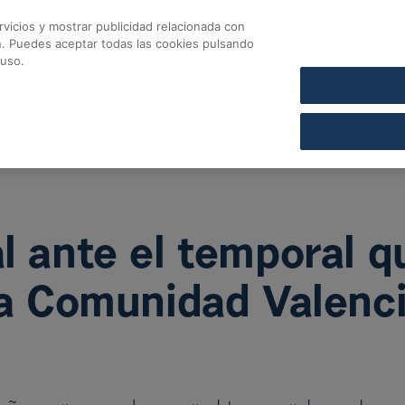
vicios y mostrar publicidad relacionada con
CONTACTO
COFARES SECCIÓN DE CRÉDITO
n. Puedes aceptar todas las cookies pulsando
nte el temporal que 
 uso.
l ante el temporal q
la Comunidad Valenc