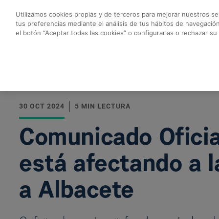
Saltar al contenido principal
Utilizamos cookies propias y de terceros para mejorar nuestros ser
tus preferencias mediante el análisis de tus hábitos de navegació
Comunicado Oficial a
el botón “Aceptar todas las cookies” o configurarlas o rechazar su
Volver a todas las noticias
30 OCT 2024
5 MIN LECTURA
Comunicado Oficia
está afectando a 
a Albacete