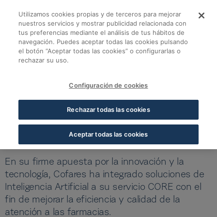
Saltar al contenido principal
Utilizamos cookies propias y de terceros para mejorar
Cofares Responde imp
nuestros servicios y mostrar publicidad relacionada con
tus preferencias mediante el análisis de tus hábitos de
navegación. Puedes aceptar todas las cookies pulsando
Volver a todas las noticias
el botón “Aceptar todas las cookies” o configurarlas o
rechazar su uso.
07 JUL 2025
5 MIN LECTURA
Configuración de cookies
Cofares Responde impulsa la
Rechazar todas las cookies
atención a la farmacia
mediante Inteligencia Artificial
Aceptar todas las cookies
En su firme apuesta por la innovación y la
tecnología, Cofares ha integrado soluciones de
Inteligencia Artificial a su servicio CORE con el
fin de mejorar la eficiencia y calidad de la
atención a las farmacias.