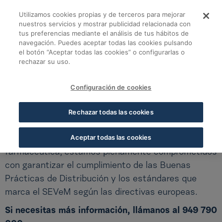
Saltar al contenido principal
Utilizamos cookies propias y de terceros para mejorar
Cofares Distribución
Cofares Distribución
nuestros servicios y mostrar publicidad relacionada con
tus preferencias mediante el análisis de tus hábitos de
navegación. Puedes aceptar todas las cookies pulsando
Soluciones para tu Farmacia
el botón “Aceptar todas las cookies” o configurarlas o
rechazar su uso.
DISTRIBUCIÓN Y LOGÍSTICA
Configuración de cookies
Distribución de medicamentos y productos
Rechazar todas las cookies
sanitarios
Aceptar todas las cookies
Como agente clave del sector de la distribución
farmacéutica, estamos plenamente comprometidos
con garantizar el cumplimiento de las Buenas
Prácticas de Distribución y los estándares que
marca el SEVeM según las directivas europeas.
Si necesitas más información, llámanos al 949 790