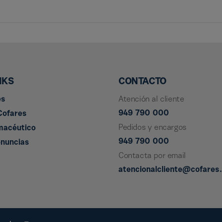
NKS
CONTACTO
es
Atención al cliente
949 790 000
Cofares
Pedidos y encargos
macéutico
949 790 000
enuncias
Contacta por email
atencionalcliente@cofares