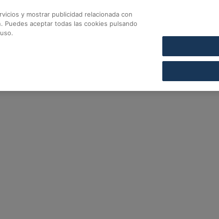
vicios y mostrar publicidad relacionada con
CONTACTO
COFARES SECCIÓN DE CRÉDITO
n. Puedes aceptar todas las cookies pulsando
fares
 uso.