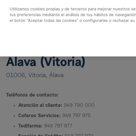
Saltar al contenido principal
Utilizamos cookies propias y de terceros para mejorar nuestros ser
tus preferencias mediante el análisis de tus hábitos de navegació
Almacén Vitoria - Co
el botón “Aceptar todas las cookies” o configurarlas o rechazar su
Volver a Almacenes Cofares
Almacén Vitoria
Álava (Vitoria)
01006, Vitoria, Álava
Teléfonos de contacto:
Atención al cliente:
949 790 000
Cofares Servicios:
949 797 975
Tedifarma:
949 797 977