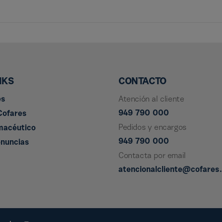
NKS
CONTACTO
es
Atención al cliente
949 790 000
Cofares
Pedidos y encargos
macéutico
949 790 000
enuncias
Contacta por email
atencionalcliente@cofares