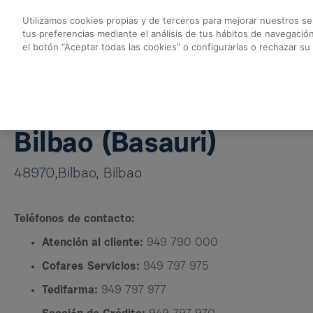
Saltar al contenido principal
Utilizamos cookies propias y de terceros para mejorar nuestros ser
tus preferencias mediante el análisis de tus hábitos de navegació
Almacén Basauri - C
el botón “Aceptar todas las cookies” o configurarlas o rechazar su
Volver a Almacenes Cofares
Almacén Basauri
Bilbao (Basauri)
48970,Bilbao, Bilbao
Teléfonos de contacto:
Atención al cliente:
949 790 000
Cofares Servicios:
949 797 975
Tedifarma:
949 797 977