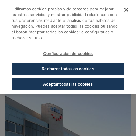
Skip to Main Content
Utilizamos cookies propias y de terceros para mejorar
Ofsa. Plataforma log
nuestros servicios y mostrar publicidad relacionada con
tus preferencias mediante el análisis de tus hábitos de
navegación. Puedes aceptar todas las cookies pulsando
Volver a Almacenes Cofares
el botón “Aceptar todas las cookies” o configurarlas o
rechazar su uso.
Ofsa. Plataforma logística Guadalajara
Guadalajara
Configuración de cookies
(Marchamalo)
Rechazar todas las cookies
19181, Guadalajara, Guadalajara
Aceptar todas las cookies