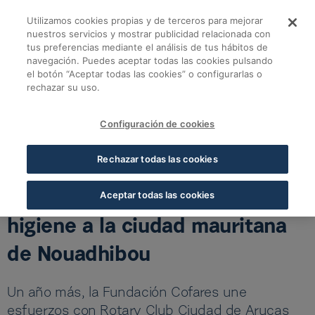
Skip to Main Content
Utilizamos cookies propias y de terceros para mejorar
La Fundación Cofare
nuestros servicios y mostrar publicidad relacionada con
tus preferencias mediante el análisis de tus hábitos de
navegación. Puedes aceptar todas las cookies pulsando
Volver a noticias Fundación
el botón “Aceptar todas las cookies” o configurarlas o
rechazar su uso.
La Fundación Cofares dona productos sanitarios y de
higiene a la ciudad mauritana de Nouadhibou
Configuración de cookies
20 JUN 2025
5 MIN LECTURA
Rechazar todas las cookies
La Fundación Cofares dona
productos sanitarios y de
Aceptar todas las cookies
higiene a la ciudad mauritana
de Nouadhibou
Un año más, la Fundación Cofares une
esfuerzos con Rotary Club Ciudad de Arucas