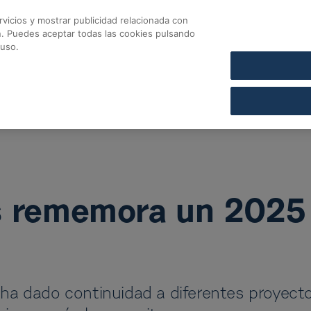
vicios y mostrar publicidad relacionada con
CONTACTO
COFARES SECCIÓN DE CRÉDITO
n. Puedes aceptar todas las cookies pulsando
ememora un 2025 llen
 uso.
s rememora un 2025 
 ha dado continuidad a diferentes proyect