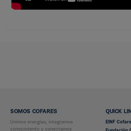
SOMOS COFARES
QUICK LI
Unimos energías, integramos
EINF Cofar
conocimiento y conectamos
Fundación 