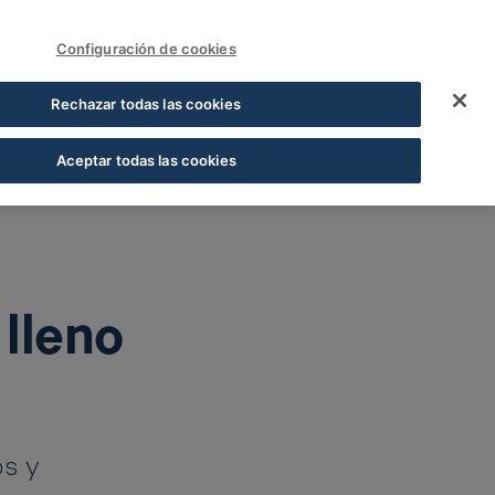
FUNDACIÓN COFARES
Sign In
Configuración de cookies
o de solidaridad - C
Rechazar todas las cookies
Aceptar todas las cookies
lleno
os y