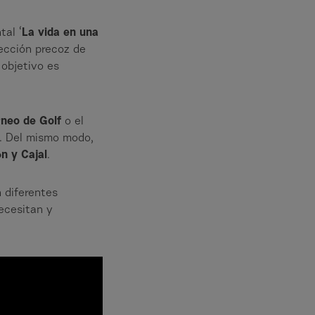
tal ‘
La vida en una
tección precoz de
 objetivo es
rneo de Golf
o el
. Del mismo modo,
n y Cajal
.
 diferentes
ecesitan y