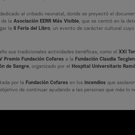
dedicado al cribado neonatal, donde se proyectó el documen
e de la
Asociación EERR Más Visible
, que se centró en la de
gar la
II Feria del Libro
, un evento de carácter cultural cuyo
año sus tradicionales actividades benéficas, como el
XXI To
V Premio Fundación Cofares
a la
Fundación Claudia Tecglen
ón de Sangre
, organizado por el
Hospital Universitario Ramó
stada por la
Fundación Cofares
en los
incendios
que asolaron
l objetivo de continuar ayudando a las personas que más lo n