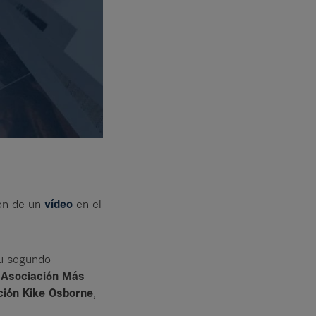
ión de un
vídeo
en el
su segundo
Asociación Más
ión Kike Osborne
,