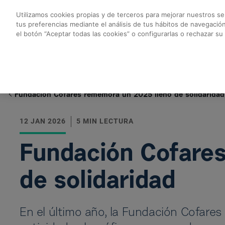
Skip to Main Content
Utilizamos cookies propias y de terceros para mejorar nuestros ser
tus preferencias mediante el análisis de tus hábitos de navegació
Fundación Cofares r
el botón “Aceptar todas las cookies” o configurarlas o rechazar su
Volver a noticias Fundación
Fundación Cofares rememora un 2025 lleno de solidaridad
12 JAN 2026
5 MIN LECTURA
Fundación Cofare
de solidaridad
En el último año, la Fundación Cofares