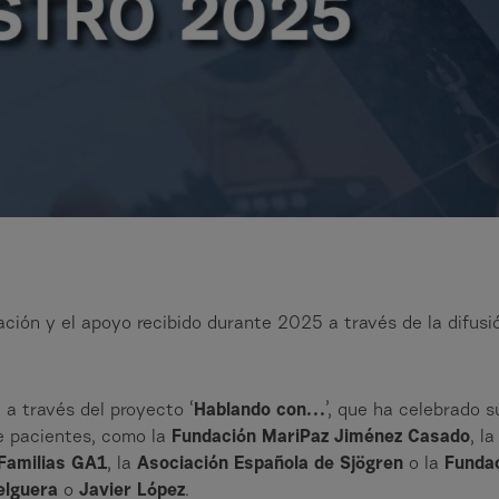
ación y el apoyo recibido durante 2025 a través de la difus
, a través del proyecto ‘
Hablando con…
’, que ha celebrado 
de pacientes, como la
Fundación MariPaz Jiménez Casado
, la
 Familias GA1
, la
Asociación Española de Sjögren
o la
Fundac
elguera
o
Javier López
.