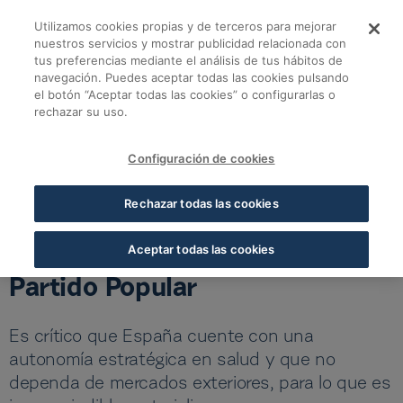
Skip to Main Content
Utilizamos cookies propias y de terceros para mejorar
Eduardo Pastor se re
nuestros servicios y mostrar publicidad relacionada con
tus preferencias mediante el análisis de tus hábitos de
navegación. Puedes aceptar todas las cookies pulsando
Volver a todas las noticias
el botón “Aceptar todas las cookies” o configurarlas o
rechazar su uso.
05 MAY 2026
5 MIN LECTURA
Configuración de cookies
Eduardo Pastor se reúne con
Rechazar todas las cookies
Carmen Fúnez y Elvira Velasco,
representantes de Sanidad del
Aceptar todas las cookies
Partido Popular
Es crítico que España cuente con una
autonomía estratégica en salud y que no
dependa de mercados exteriores, para lo que es