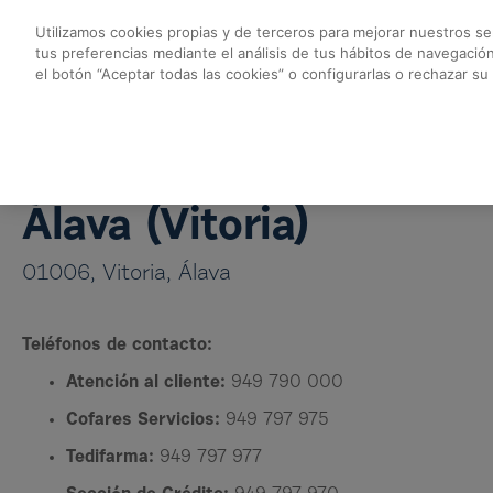
Skip to Main Content
Utilizamos cookies propias y de terceros para mejorar nuestros ser
tus preferencias mediante el análisis de tus hábitos de navegació
Almacén Vitoria - Co
el botón “Aceptar todas las cookies” o configurarlas o rechazar su
Volver a Almacenes Cofares
Almacén Vitoria
Álava (Vitoria)
01006, Vitoria, Álava
Teléfonos de contacto:
Atención al cliente:
949 790 000
Cofares Servicios:
949 797 975
Tedifarma:
949 797 977