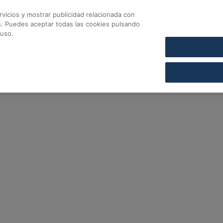
vicios y mostrar publicidad relacionada con
CONTACTO
COFARES SECCIÓN DE CRÉDITO
n. Puedes aceptar todas las cookies pulsando
fares
 uso.