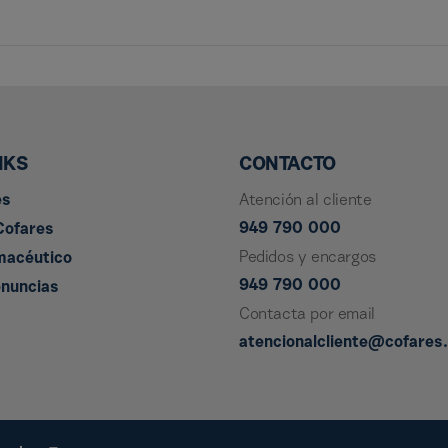
NKS
CONTACTO
es
Atención al cliente
949 790 000
Cofares
Pedidos y encargos
macéutico
949 790 000
enuncias
Contacta por email
atencionalcliente@cofares