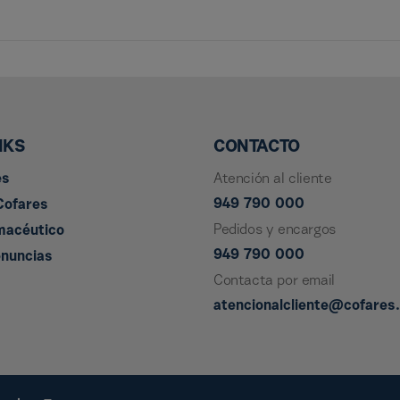
NKS
CONTACTO
es
Atención al cliente
949 790 000
Cofares
Pedidos y encargos
macéutico
949 790 000
enuncias
Contacta por email
atencionalcliente@cofares