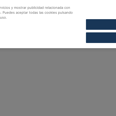
vicios y mostrar publicidad relacionada con
CONTACTO
COFARES SECCIÓN DE CRÉDITO
n. Puedes aceptar todas las cookies pulsando
 Cofares
 uso.