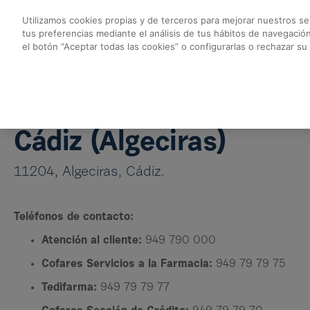
Skip to Main Content
Utilizamos cookies propias y de terceros para mejorar nuestros ser
tus preferencias mediante el análisis de tus hábitos de navegació
Almacén Algeciras -
el botón “Aceptar todas las cookies” o configurarlas o rechazar su
Volver a Almacenes Cofares
Almacén Algeciras
Cádiz (Algeciras)
11204, Algeciras, Cádiz.
Teléfonos de contacto:
Atención al cliente:
949 790 000
Cofares Servicios a la Farmacia:
949 79 79 75
Tedifarma:
949 79 79 77