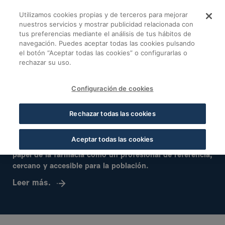
Salta al contingut principal
Utilizamos cookies propias y de terceros para mejorar
Cofares - Cofares
nuestros servicios y mostrar publicidad relacionada con
tus preferencias mediante el análisis de tus hábitos de
navegación. Puedes aceptar todas las cookies pulsando
el botón “Aceptar todas las cookies” o configurarlas o
rechazar su uso.
Configuración de cookies
Rechazar todas las cookies
La Fundación Cofares cierra un semestre
de compromiso con la salud y la sociedad
Aceptar todas las cookies
A través de diferentes proyectos, pone en valor el
papel de la farmacia como un profesional de referencia,
cercano y accesible para la población.
Leer más.