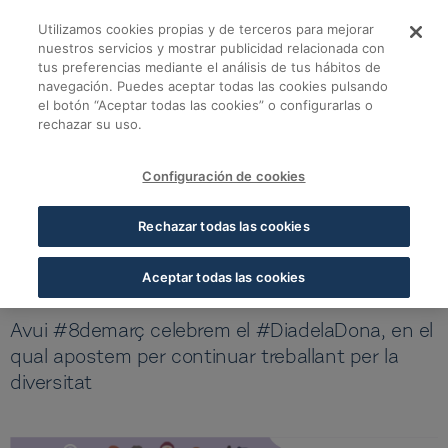
Salta al contingut principal
Utilizamos cookies propias y de terceros para mejorar
8 de març, dia inter
nuestros servicios y mostrar publicidad relacionada con
tus preferencias mediante el análisis de tus hábitos de
navegación. Puedes aceptar todas las cookies pulsando
Tornar a totes les notícies
el botón “Aceptar todas las cookies” o configurarlas o
rechazar su uso.
06 DE MARÇ 2020
5 MIN LECTURA
Configuración de cookies
8 de març, dia internacional de
Rechazar todas las cookies
la dona
Aceptar todas las cookies
#Actualidad
Avui #8demarç celebrem el #DiadelaDona, en el
qual apostem per continuar treballant per la
diversitat