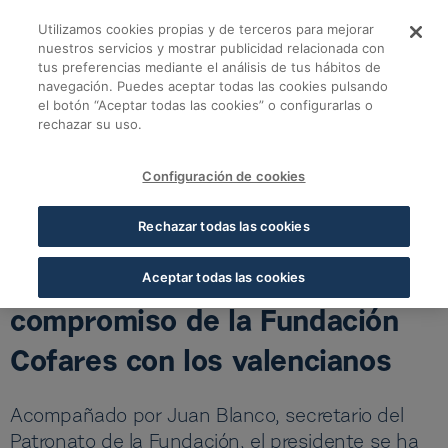
Salta al contingut principal
Utilizamos cookies propias y de terceros para mejorar
Eduardo Pastor visit
nuestros servicios y mostrar publicidad relacionada con
tus preferencias mediante el análisis de tus hábitos de
navegación. Puedes aceptar todas las cookies pulsando
Volver a noticias Fundación
el botón “Aceptar todas las cookies” o configurarlas o
rechazar su uso.
Eduardo Pastor visita Casa Caridad y reafirma el
compromiso de la Fundación Cofares con los valencianos
Configuración de cookies
30 D’OCT. 2025
5 MIN LECTURA
Rechazar todas las cookies
Eduardo Pastor visita Casa
Caridad y reafirma el
Aceptar todas las cookies
compromiso de la Fundación
Cofares con los valencianos
Acompañado por Juan Blanco, secretario del
Patronato de la Fundación, el presidente se ha