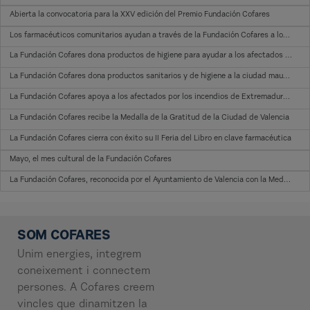
Abierta la convocatoria para la XXV edición del Premio Fundación Cofares
Los farmacéuticos comunitarios ayudan a través de la Fundación Cofares a los afectados por los incendios
La Fundación Cofares dona productos de higiene para ayudar a los afectados de los incendios de Extremadura
La Fundación Cofares dona productos sanitarios y de higiene a la ciudad mauritana de Nouadhibou
La Fundación Cofares apoya a los afectados por los incendios de Extremadura y Galicia donando productos de salud e higiene
La Fundación Cofares recibe la Medalla de la Gratitud de la Ciudad de Valencia
La Fundación Cofares cierra con éxito su II Feria del Libro en clave farmacéutica
Mayo, el mes cultural de la Fundación Cofares
La Fundación Cofares, reconocida por el Ayuntamiento de Valencia con la Medalla de la Gratitud
SOM COFARES
Unim energies, integrem
coneixement i connectem
persones. A Cofares creem
vincles que dinamitzen la