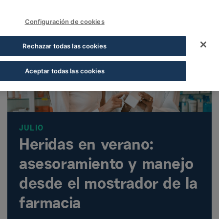
FUNDACIÓN COFARES
Accedeix
Configuración de cookies
Rechazar todas las cookies
Aceptar todas las cookies
JULIO
Heridas en verano:
asesoramiento y manejo
desde el mostrador de la
farmacia