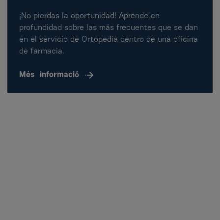
¡No pierdas la oportunidad! Aprende en
profundidad sobre las más frecuentes que se dan
en el servicio de Ortopedia dentro de una oficina
de farmacia.
Més
informació