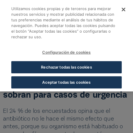
Saltar al contenido principal
Utilizamos cookies propias y de terceros para mejorar
Suspenso en el uso d
nuestros servicios y mostrar publicidad relacionada con
tus preferencias mediante el análisis de tus hábitos de
navegación. Puedes aceptar todas las cookies pulsando
Volver a todas las noticias
el botón “Aceptar todas las cookies” o configurarlas o
rechazar su uso.
18 NOV 2022
5 MIN LECTURA
Configuración de cookies
Suspenso en el uso de
Rechazar todas las cookies
antibióticos: el 60,1 % de los
españoles guarda los que le
Aceptar todas las cookies
sobran para casos de urgencia
El 24 % de los encuestados opina que el
antibiótico no le hace el mismo efecto que
antes, porque su organismo está habituado o