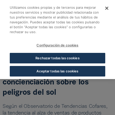
Saltar al contenido principal
Utilizamos cookies propias y de terceros para mejorar
La demanda de produc
nuestros servicios y mostrar publicidad relacionada con
tus preferencias mediante el análisis de tus hábitos de
navegación. Puedes aceptar todas las cookies pulsando
Volver a todas las noticias
el botón “Aceptar todas las cookies” o configurarlas o
rechazar su uso.
22 MAY 2024
5 MIN LECTURA
Configuración de cookies
La demanda de productos
Rechazar todas las cookies
solares en las farmacias crece
un 45%, intensificada por la
Aceptar todas las cookies
concienciación sobre los
peligros del sol
Según el Observatorio de Tendencias Cofares,
la tendencia al alza de ventas de productos