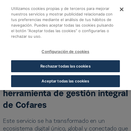
Saltar al contenido principal
Utilizamos cookies propias y de terceros para mejorar
Más de 5.000 farmaci
nuestros servicios y mostrar publicidad relacionada con
tus preferencias mediante el análisis de tus hábitos de
navegación. Puedes aceptar todas las cookies pulsando
Volver a todas las noticias
el botón “Aceptar todas las cookies” o configurarlas o
rechazar su uso.
19 MAY 2026
5 MIN LECTURA
Configuración de cookies
Más de 5.000 farmacias
Rechazar todas las cookies
confían ya en la nueva
propuesta de Nexo, la
Aceptar todas las cookies
herramienta de gestión integral
de Cofares
Este servicio se ha transformado en un
ecosistema digital único, global y conectado que